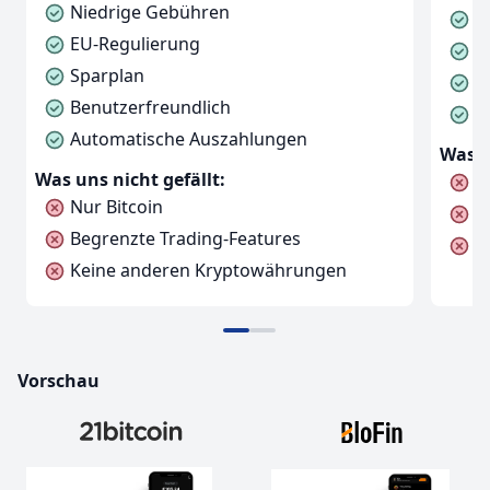
Niedrige Gebühren
H
EU-Regulierung
F
Sparplan
C
Benutzerfreundlich
V
Automatische Auszahlungen
Was u
Was uns nicht gefällt:
K
Nur Bitcoin
N
Begrenzte Trading-Features
K
Keine anderen Kryptowährungen
Vorschau