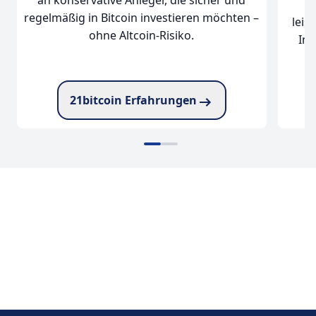
an konservative Anleger, die sicher und
s
regelmäßig in Bitcoin investieren möchten –
leis
ohne Altcoin-Risiko.
Int
21bitcoin Erfahrungen
zu 21bitcoin
zu BloFin