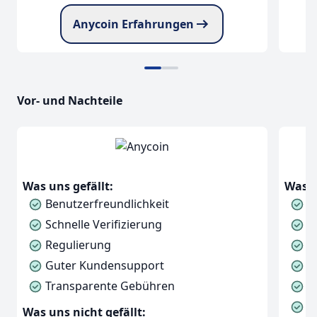
Anycoin Erfahrungen
Vor- und Nachteile
Was uns gefällt:
Was u
Benutzerfreundlichkeit
H
Schnelle Verifizierung
U
Regulierung
C
Guter Kundensupport
N
Transparente Gebühren
F
T
Was uns nicht gefällt: