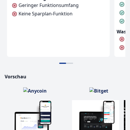
F
Geringer Funktionsumfang
E
Keine Sparplan-Funktion
G
Was u
U
K
Vorschau