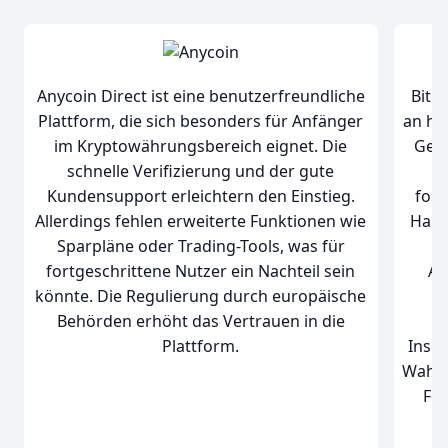
Anycoin Direct ist eine benutzerfreundliche
Bitg
Plattform, die sich besonders für Anfänger
an ha
im Kryptowährungsbereich eignet. Die
Gebü
schnelle Verifizierung und der gute
Kundensupport erleichtern den Einstieg.
fort
Allerdings fehlen erweiterte Funktionen wie
Hand
Sparpläne oder Trading-Tools, was für
a
fortgeschrittene Nutzer ein Nachteil sein
Al
könnte. Die Regulierung durch europäische
E
Behörden erhöht das Vertrauen in die
r
Plattform.
Insge
Wahl 
Fea