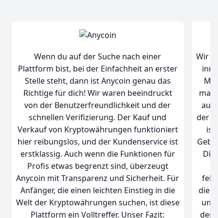
Wenn du auf der Suche nach einer
Wir e
Plattform bist, bei der Einfachheit an erster
inno
Stelle steht, dann ist Anycoin genau das
Mög
Richtige für dich! Wir waren beeindruckt
macht
von der Benutzerfreundlichkeit und der
auch
schnellen Verifizierung. Der Kauf und
der P
Verkauf von Kryptowährungen funktioniert
ist
hier reibungslos, und der Kundenservice ist
Gebüh
erstklassig. Auch wenn die Funktionen für
Die 
Profis etwas begrenzt sind, überzeugt
u
Anycoin mit Transparenz und Sicherheit. Für
fehl
Anfänger, die einen leichten Einstieg in die
die S
Welt der Kryptowährungen suchen, ist diese
uns 
Plattform ein Volltreffer. Unser Fazit:
den 