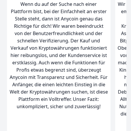
Wenn du auf der Suche nach einer
Wir k
Plattform bist, bei der Einfachheit an erster
empf
Stelle steht, dann ist Anycoin genau das
Richtige für dich! Wir waren beeindruckt
Kry
von der Benutzerfreundlichkeit und der
Asse
schnellen Verifizierung. Der Kauf und
Bitpa
Verkauf von Kryptowährungen funktioniert
Oberf
hier reibungslos, und der Kundenservice ist
von 
erstklassig. Auch wenn die Funktionen für
mache
Profis etwas begrenzt sind, überzeugt
Kinde
Anycoin mit Transparenz und Sicherheit. Für
hat
Anfänger, die einen leichten Einstieg in die
mon
Welt der Kryptowährungen suchen, ist diese
Debit
Plattform ein Volltreffer. Unser Fazit:
Allt
unkompliziert, sicher und zuverlässig!
Nutz
die 
a