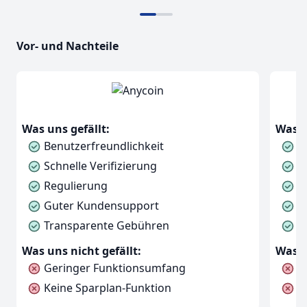
Vor- und Nachteile
Was uns gefällt:
Was u
Benutzerfreundlichkeit
B
Schnelle Verifizierung
B
Regulierung
R
Guter Kundensupport
V
Transparente Gebühren
S
Was uns nicht gefällt:
Was u
Geringer Funktionsumfang
G
Keine Sparplan-Funktion
H