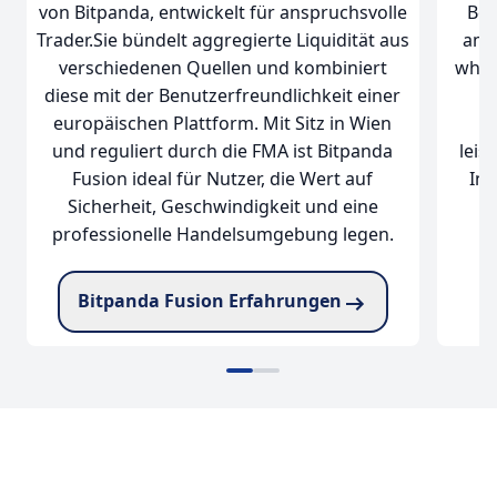
von Bitpanda, entwickelt für anspruchsvolle
Bör
Trader.Sie bündelt aggregierte Liquidität aus
amb
verschiedenen Quellen und kombiniert
whal
diese mit der Benutzerfreundlichkeit einer
europäischen Plattform. Mit Sitz in Wien
s
und reguliert durch die FMA ist Bitpanda
leis
Fusion ideal für Nutzer, die Wert auf
Int
Sicherheit, Geschwindigkeit und eine
professionelle Handelsumgebung legen.
Bitpanda Fusion Erfahrungen
zu Bitpanda Fusion
zu BloFin