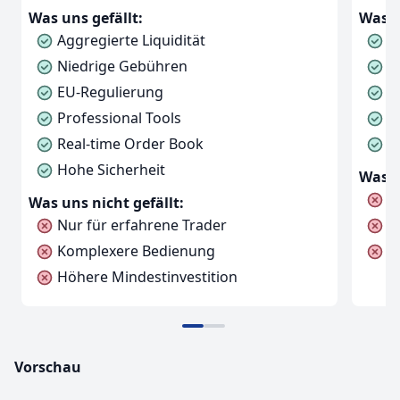
Was uns gefällt:
Was u
Aggregierte Liquidität
N
Niedrige Gebühren
H
EU-Regulierung
F
Professional Tools
C
Real-time Order Book
V
Hohe Sicherheit
Was u
K
Was uns nicht gefällt:
Nur für erfahrene Trader
N
Komplexere Bedienung
K
Höhere Mindestinvestition
Vorschau