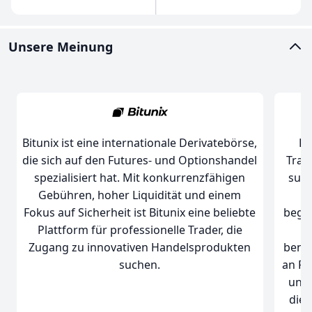
Unsere Meinung
Ph
Bitunix ist eine internationale Derivatebörse,
Trade
die sich auf den Futures- und Optionshandel
such
spezialisiert hat. Mit konkurrenzfähigen
M
Gebühren, hoher Liquidität und einem
begei
Fokus auf Sicherheit ist Bitunix eine beliebte
Plattform für professionelle Trader, die
benut
Zugang zu innovativen Handelsprodukten
an Fu
suchen.
und 
die 