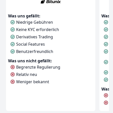
Was u
Was uns gefällt:
H
Niedrige Gebühren
N
Keine KYC erforderlich
F
Derivatives Trading
B
Social Features
S
Benutzerfreundlich
K
Was uns nicht gefällt:
A
Begrenzte Regulierung
U
Relativ neu
I
Weniger bekannt
Was u
K
N