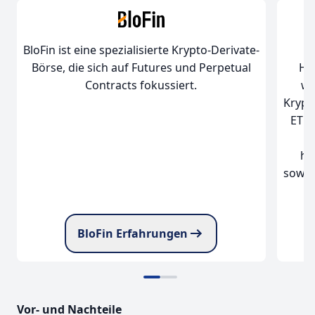
BloFin ist eine spezialisierte Krypto-Derivate-
Börse, die sich auf Futures und Perpetual
Ha
Contracts fokussiert.
wu
Krypt
ETFs
O
ha
sowoh
BloFin Erfahrungen
Vor- und Nachteile