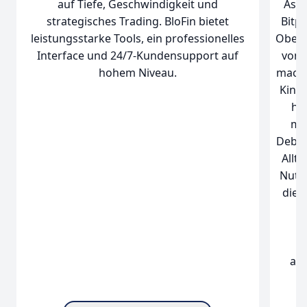
auf Tiefe, Geschwindigkeit und
Asse
strategisches Trading. BloFin bietet
Bitpa
leistungsstarke Tools, ein professionelles
Oberf
Interface und 24/7-Kundensupport auf
von 
hohem Niveau.
mache
Kinde
hat
mon
Debit
Allt
Nutz
die 
a
Ei
ans