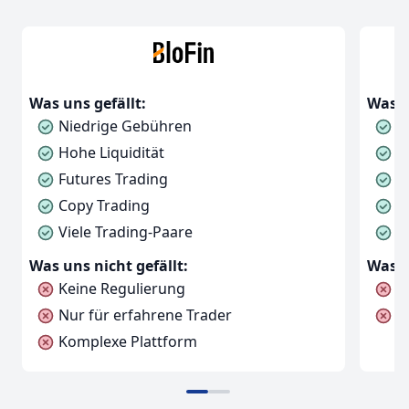
Was uns gefällt:
Was u
Niedrige Gebühren
B
Hohe Liquidität
B
Futures Trading
R
Copy Trading
V
Viele Trading-Paare
S
Was uns nicht gefällt:
Was u
Keine Regulierung
G
Nur für erfahrene Trader
H
Komplexe Plattform