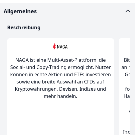
Allgemeines
Beschreibung
NAGA ist eine Multi-Asset-Plattform, die
Bitg
Social- und Copy-Trading ermöglicht. Nutzer
an ha
können in echte Aktien und ETFs investieren
Gebü
sowie eine breite Auswahl an CFDs auf
Kryptowährungen, Devisen, Indizes und
fort
mehr handeln.
Hand
a
Al
E
r
Insge