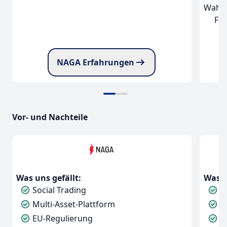
Wahl 
Fea
NAGA Erfahrungen
Vor- und Nachteile
Was uns gefällt:
Was u
Social Trading
H
Multi-Asset-Plattform
U
EU-Regulierung
C