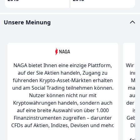
Unsere Meinung
NAGA bietet Ihnen eine einzige Plattform,
Wir e
auf der Sie Aktien handeln, Zugang zu
inno
führenden Krypto-Asset-Märkten erhalten
Mög
und am Social Trading teilnehmen können.
macht
Nutzer können nicht nur mit
auch
Kryptowährungen handeln, sondern auch
der P
auf eine breite Auswahl von über 1.000
ist
Finanzinstrumenten zugreifen – darunter
Gebüh
CFDs auf Aktien, Indizes, Devisen und mehr.
Die 
u