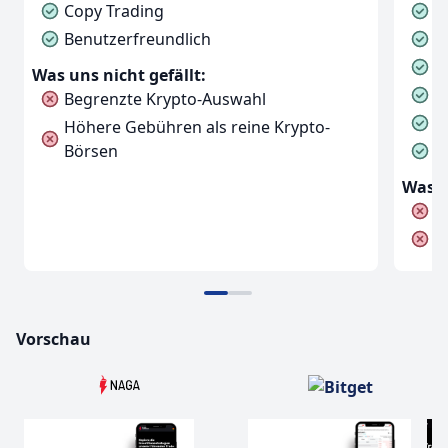
Copy Trading
N
Benutzerfreundlich
F
T
Was uns nicht gefällt:
F
Begrenzte Krypto-Auswahl
E
Höhere Gebühren als reine Krypto-
Börsen
G
Was u
U
K
Vorschau