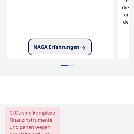
fehl
die S
uns 
den 
NAGA Erfahrungen
zu NAGA
zu Bitget
CFDs sind komplexe
Finanzinstrumente
und gehen wegen