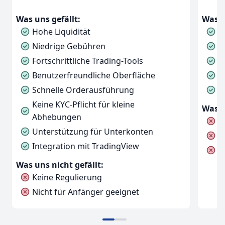
Was uns gefällt:
Was u
Hohe Liquidität
N
Niedrige Gebühren
H
Fortschrittliche Trading-Tools
F
Benutzerfreundliche Oberfläche
C
Schnelle Orderausführung
V
Keine KYC-Pflicht für kleine
Was u
Abhebungen
K
Unterstützung für Unterkonten
N
Integration mit TradingView
K
Was uns nicht gefällt:
Keine Regulierung
Nicht für Anfänger geeignet