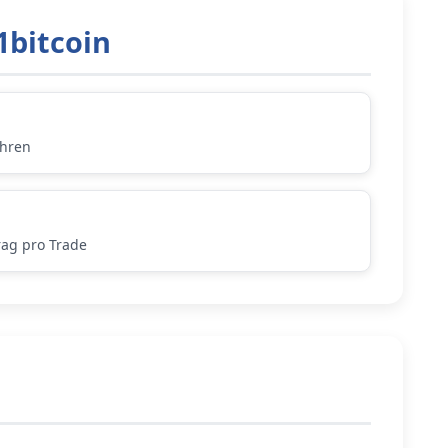
1bitcoin
ühren
rag pro Trade